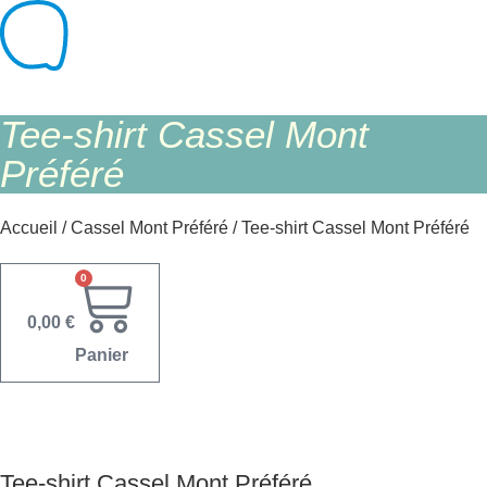
Aller
au
contenu
Tee-shirt Cassel Mont
Préféré
Accueil
/
Cassel Mont Préféré
/ Tee-shirt Cassel Mont Préféré
0
0,00
€
Panier
Tee-shirt Cassel Mont Préféré