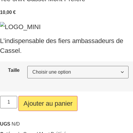
10,00
€
L’indispensable des fiers ambassadeurs de
Cassel.
Taille
quantité
de
Ajouter au panier
Tee-
shirt
Cassel
Mont
UGS
N/D
Préféré